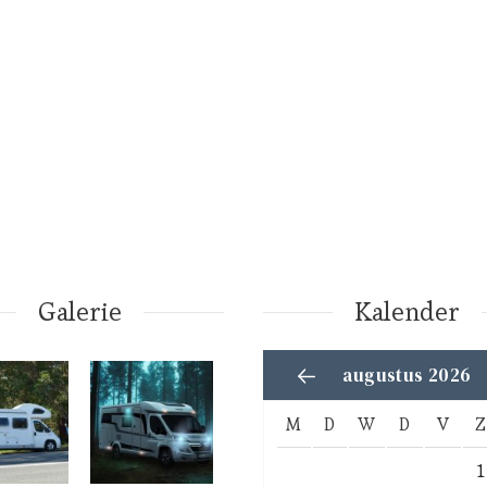
Galerie
Kalender
augustus 2026
M
D
W
D
V
Z
1