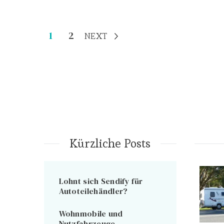
Berichten
Page
Page
1
2
NEXT
paginering
Kürzliche Posts
Lohnt sich Sendify für
Autoteilehändler?
Wohnmobile und
Nutzfahrzeuge