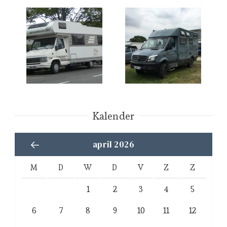
Kalender
april 2026
M
D
W
D
V
Z
Z
1
2
3
4
5
6
7
8
9
10
11
12